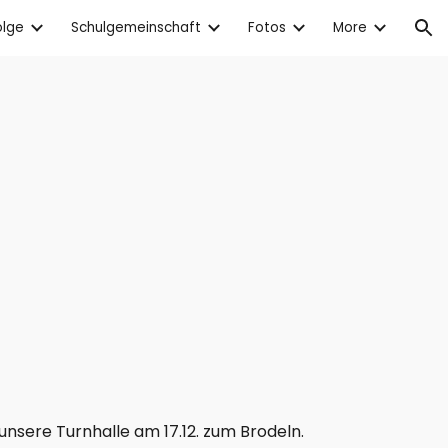
olge
Schulgemeinschaft
Fotos
More
ion
Hart umkämpfte Punkte, enge Matches auf hohem Niveau und sportlich faire Atmosphäre brachten unsere Turnhalle am 17.12. zum Brodeln. 