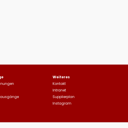
ge
Weiteres
hnungen
Kontakt
Intranet
rausgänge
Supplierplan
Instagram