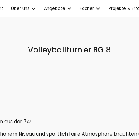
rt
Über uns
Angebote
Fächer
Projekte & Erf
ip to main content
Skip to navigat
Volleyballturnier BG18
n aus der 7A!