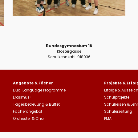
Bundesgymnasium 18
Klostergasse
Schulkennzahl: 918036
Angebote & Fächer
Projekte & Erfol
Dual Language Programme
Erfolge &
Auszeic
Erasmus+
Schulprojekte
Tagesbetreuung
&
Buffet
Schulreisen
&
Leh
Fächerangebot
Schülerzeitung
Orchester & Chor
PMA