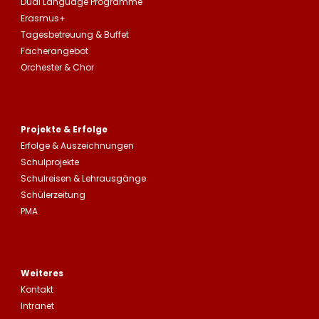
Dual Language Programme
Erasmus+
Tagesbetreuung
&
Buffet
Fächerangebot
Orchester & Chor
Projekte & Erfolge
Erfolge &
Auszeichnungen
Schulprojekte
Schulreisen
&
Lehrausgänge
Schülerzeitung
PMA
Weiteres
Kontakt
Intranet