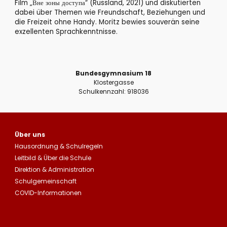
Film „Вне зоны доступа“ (Russland, 2021) und diskutierten
dabei über Themen wie Freundschaft, Beziehungen und
die Freizeit ohne Handy. Moritz bewies souverän seine
exzellenten Sprachkenntnisse.
Bundesgymnasium 18
Klostergasse
Schulkennzahl: 918036
Über uns
Hausordnung
&
Schulregeln
Leitbild
&
Über die Schule
Direktion & Administration
Schulgemeinschaft
COVID-Informationen