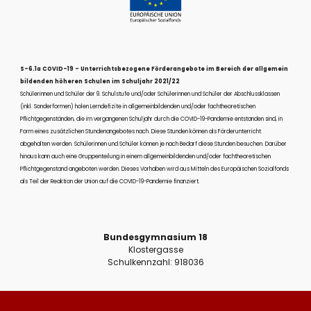
S-6.1a COVID-19 - Unterrichtsbezogene Förderangebote im Bereich der allgemein
bildenden höheren Schulen im Schuljahr 2021/22
Schülerinnen und Schüler der 9. Schulstufe und/oder Schülerinnen und Schüler der Abschlussklassen
(inkl. Sonderformen) holen Lerndefizite in allgemeinbildenden und/oder fachtheoretischen
Pflichtgegenständen, die im vergangenen Schuljahr durch die COVID-19-Pandemie entstanden sind, in
Form eines zusätzlichen Stundenangebotes nach. Diese Stunden können als Förderunterricht
abgehalten werden. Schülerinnen und Schüler können je nach Bedarf diese Stunden besuchen. Darüber
hinaus kann auch eine Gruppenteilung in einem allgemeinbildenden und/oder fachtheoretischen
Pflichtgegenstand angeboten werden. Dieses Vorhaben wird aus Mitteln des Europäischen Sozialfonds
als Teil der Reaktion der Union auf die COVID-19-Pandemie finanziert.
Bundesgymnasium 18
Klostergasse
Schulkennzahl: 918036